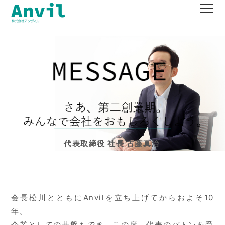
works
product
company
contact
recruit
代表取締役 社長 古藤真治
会長松川とともにAnvilを立ち上げてからおよそ10
年。
企業としての基盤もでき、この度、代表のバトンを受