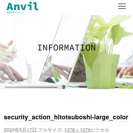
works
product
company
contact
recruit
security_action_hitotsuboshi-large_color
2023年5月17日
フルサイズ:
1378 × 1378
ピクセル